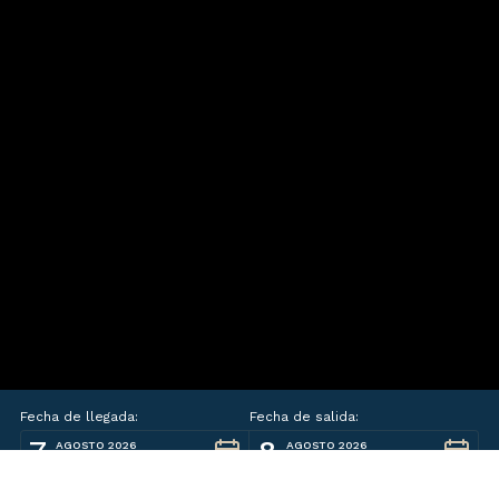
Fecha de llegada:
Fecha de salida:
7
8
AGOSTO 2026
AGOSTO 2026
viernes
sábado